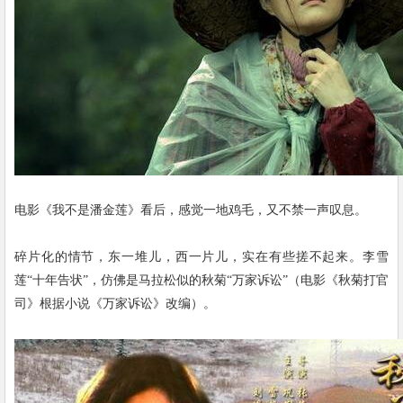
电影《我不是潘金莲》看后，感觉一地鸡毛，又不禁一声叹息。
碎片化的情节，东一堆儿，西一片儿，实在有些搓不起来。李雪
莲“十年告状”，仿佛是马拉松似的秋菊“万家诉讼”（电影《秋菊打官
司》根据小说《万家诉讼》改编）。