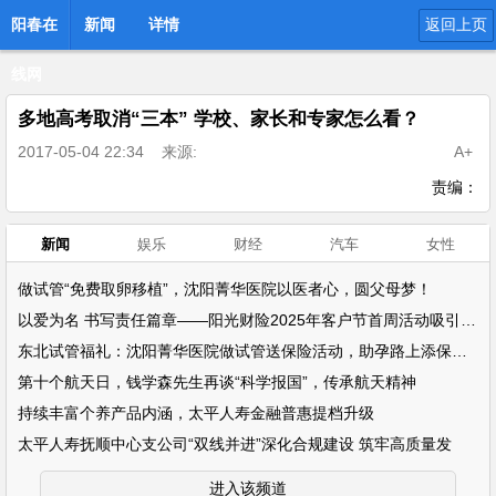
阳春在
新闻
详情
返回上页
线网
多地高考取消“三本” 学校、家长和专家怎么看？
2017-05-04 22:34
来源:
A+
责编：
新闻
娱乐
财经
汽车
女性
做试管“免费取卵移植”，沈阳菁华医院以医者心，圆父母梦！
以爱为名 书写责任篇章——阳光财险2025年客户节首周活动吸引超万名客户参
东北试管福礼：沈阳菁华医院做试管送保险活动，助孕路上添保障！
第十个航天日，钱学森先生再谈“科学报国”，传承航天精神
持续丰富个养产品内涵，太平人寿金融普惠提档升级
太平人寿抚顺中心支公司“双线并进”深化合规建设 筑牢高质量发
进入该频道