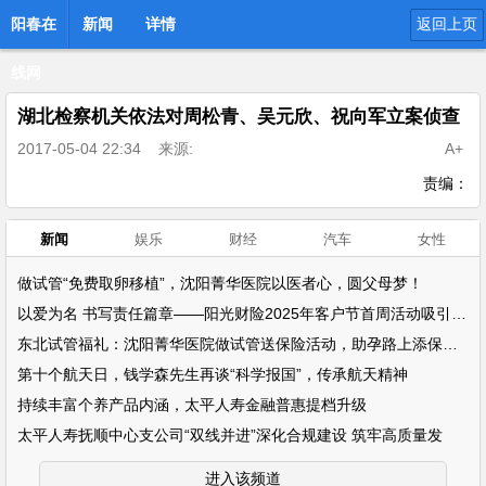
阳春在
新闻
详情
返回上页
线网
湖北检察机关依法对周松青、吴元欣、祝向军立案侦查
2017-05-04 22:34
来源:
A+
责编：
新闻
娱乐
财经
汽车
女性
做试管“免费取卵移植”，沈阳菁华医院以医者心，圆父母梦！
以爱为名 书写责任篇章——阳光财险2025年客户节首周活动吸引超万名客户参
东北试管福礼：沈阳菁华医院做试管送保险活动，助孕路上添保障！
第十个航天日，钱学森先生再谈“科学报国”，传承航天精神
持续丰富个养产品内涵，太平人寿金融普惠提档升级
太平人寿抚顺中心支公司“双线并进”深化合规建设 筑牢高质量发
进入该频道