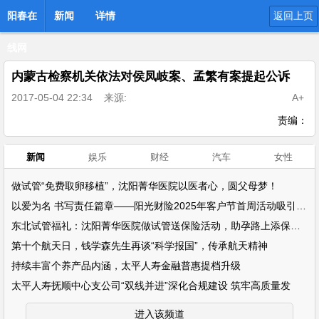
阳春在
新闻
详情
返回上页
线网
内蒙古检察机关依法对侯凤岐案、孟繁有案提起公诉
2017-05-04 22:34
来源:
A+
责编：
新闻
娱乐
财经
汽车
女性
做试管“免费取卵移植”，沈阳菁华医院以医者心，圆父母梦！
以爱为名 书写责任篇章——阳光财险2025年客户节首周活动吸引超万名客户参
东北试管福礼：沈阳菁华医院做试管送保险活动，助孕路上添保障！
第十个航天日，钱学森先生再谈“科学报国”，传承航天精神
持续丰富个养产品内涵，太平人寿金融普惠提档升级
太平人寿抚顺中心支公司“双线并进”深化合规建设 筑牢高质量发
进入该频道