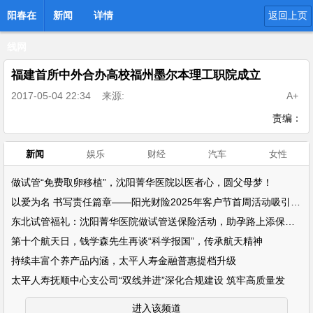
阳春在
新闻
详情
返回上页
线网
福建首所中外合办高校福州墨尔本理工职院成立
2017-05-04 22:34
来源:
A+
责编：
新闻
娱乐
财经
汽车
女性
做试管“免费取卵移植”，沈阳菁华医院以医者心，圆父母梦！
以爱为名 书写责任篇章——阳光财险2025年客户节首周活动吸引超万名客户参
东北试管福礼：沈阳菁华医院做试管送保险活动，助孕路上添保障！
第十个航天日，钱学森先生再谈“科学报国”，传承航天精神
持续丰富个养产品内涵，太平人寿金融普惠提档升级
太平人寿抚顺中心支公司“双线并进”深化合规建设 筑牢高质量发
进入该频道