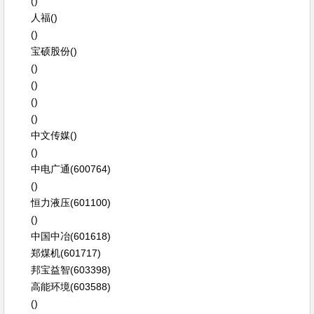
()
人福()
()
宝硕股份()
()
()
()
()
中文传媒()
()
中电广通(600764)
()
恒力液压(601100)
()
中国中冶(601618)
郑煤机(601717)
邦宝益智(603398)
高能环境(603588)
()