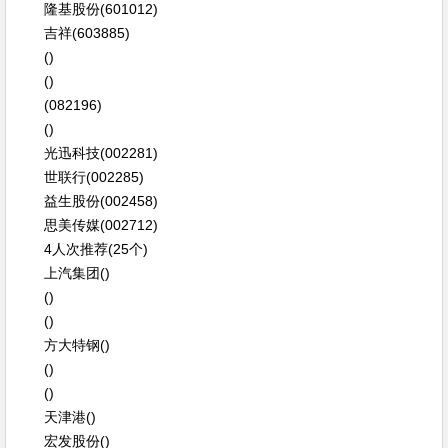
隆基股份(601012)
吉祥(603885)
()
()
(082196)
()
光迅科技(002281)
世联行(002285)
益生股份(002458)
思美传媒(002712)
4人次推荐(25个)
上汽集团()
()
()
方大特钢()
()
()
天津港()
宏发股份()