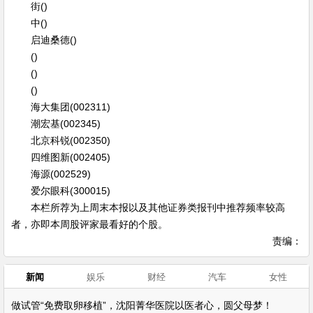
街()
中()
启迪桑德()
()
()
()
海大集团(002311)
潮宏基(002345)
北京科锐(002350)
四维图新(002405)
海源(002529)
爱尔眼科(300015)
本栏所荐为上周末本报以及其他证券类报刊中推荐频率较高
者，亦即本周股评家最看好的个股。
责编：
新闻
娱乐
财经
汽车
女性
做试管“免费取卵移植”，沈阳菁华医院以医者心，圆父母梦！