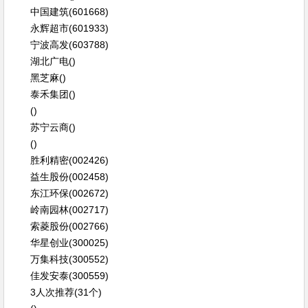
中国建筑(601668)
永辉超市(601933)
宁波高发(603788)
湖北广电()
黑芝麻()
泰禾集团()
()
苏宁云商()
()
胜利精密(002426)
益生股份(002458)
东江环保(002672)
岭南园林(002717)
索菱股份(002766)
华星创业(300025)
万集科技(300552)
佳发安泰(300559)
3人次推荐(31个)