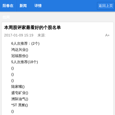
阳春在
新闻
详情
返回上页
线网
本周股评家最看好的个股名单
2017-01-09 15:19
来源:
A+
6人次推荐：(2个)
鸿达兴业()
冠福股份()
5人次推荐(18个)
()
()
()
陆家嘴()
盛屯矿业()
洲际油气()
*ST 黑豹()
()