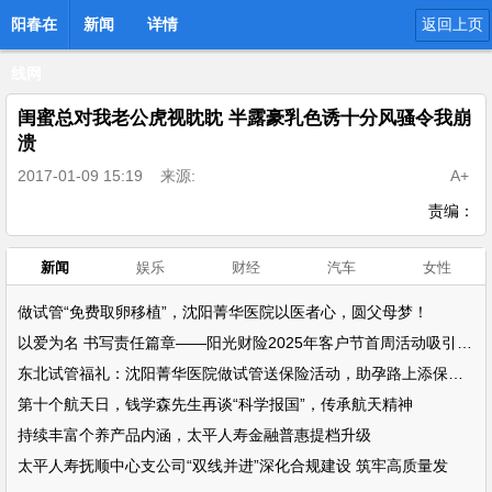
阳春在
新闻
详情
返回上页
线网
闺蜜总对我老公虎视眈眈 半露豪乳色诱十分风骚令我崩
溃
2017-01-09 15:19
来源:
A+
责编：
新闻
娱乐
财经
汽车
女性
做试管“免费取卵移植”，沈阳菁华医院以医者心，圆父母梦！
以爱为名 书写责任篇章——阳光财险2025年客户节首周活动吸引超万名客户参
东北试管福礼：沈阳菁华医院做试管送保险活动，助孕路上添保障！
第十个航天日，钱学森先生再谈“科学报国”，传承航天精神
持续丰富个养产品内涵，太平人寿金融普惠提档升级
太平人寿抚顺中心支公司“双线并进”深化合规建设 筑牢高质量发