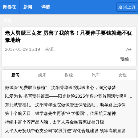
阳春在
新闻
详情
返回上页
线网
老人劈腿三女友 厉害了我的爷！只要伸手要钱就毫不犹
豫地给
2017-01-09 15:19
来源:
A+
责编：
新闻
娱乐
财经
汽车
女性
做试管“免费取卵移植”，沈阳菁华医院以医者心，圆父母梦！
以爱为名 书写责任篇章——阳光财险2025年客户节首周活动吸引超万名客户参
东北试管福礼：沈阳菁华医院做试管送保险活动，助孕路上添保障！
第十个航天日，钱学森先生再谈“科学报国”，传承航天精神
持续丰富个养产品内涵，太平人寿金融普惠提档升级
太平人寿抚顺中心支公司“双线并进”深化合规建设 筑牢高质量发