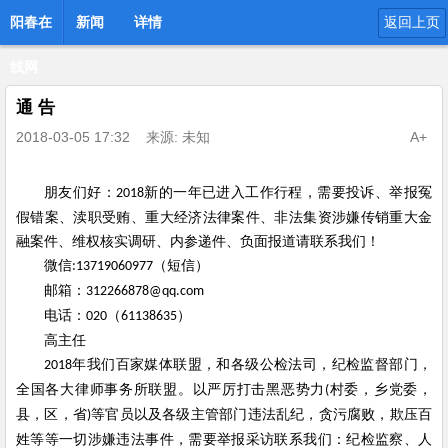
阳春在
新闻
详情
返回上页
线网
通 告
2018-03-05 17:32
来源: 未知
A+
朋友们好：
新的一年已进入工作行程，需要投诉、举报冤
2018
假错案、渎职受贿、重大经济法律案件、非法集资涉嫌传销重大金
融案件、维权核实调研、内参递件、负面报道请联系我们！
微信
（短信）
:13719060977
邮箱：
312266878@qq.com
电话：
（
）
020
61138635
高主任
年我们百家媒体联盟，和各级公检法司，纪检监督部门，
2018
全国各大律师事务所联盟。以严厉打击黑恶势力
村委，乡党委，
(
县，区，省
等官员以及各级主管部门违法乱纪，贪污腐败，欺压百
)
姓等等一切涉嫌违法事件，需要举报采访联系我们：纪检监察、人