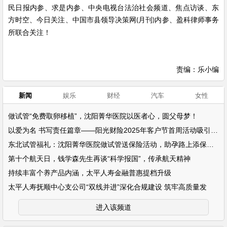
民日报内参、求是内参、中央电视台法治社会频道、焦点访谈、东
方时空、今日关注、中国市县领导决策网
月刊
内参、盈科律师事务
(
)
所联合关注！
责编：乐小编
新闻
娱乐
财经
汽车
女性
做试管“免费取卵移植”，沈阳菁华医院以医者心，圆父母梦！
以爱为名 书写责任篇章——阳光财险2025年客户节首周活动吸引超万名客户参
东北试管福礼：沈阳菁华医院做试管送保险活动，助孕路上添保障！
第十个航天日，钱学森先生再谈“科学报国”，传承航天精神
持续丰富个养产品内涵，太平人寿金融普惠提档升级
太平人寿抚顺中心支公司“双线并进”深化合规建设 筑牢高质量发
进入该频道