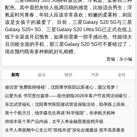
三星Galaxy S20 5G拥有遐想灰、浮氧蓝、柔雾粉三种
配色。其中遐想灰给人低调沉稳的感觉，比较适合男生；浮
氧蓝时尚青春，年轻人应该非常喜欢；粉嫩的柔雾粉，则应
该是女孩子的最爱了。目前，三星Galaxy S20 5G与三星
Galaxy S20+ 5G、三星Galaxy S20 Ultra 5G已正式在线上
线下全渠道开启预售，如果你需要一部手感出色、性能强大
且功能全面的手机，那三星Galaxy S20 5G可不要错过了，
现在预约既有多种购机好礼相赠。
责编：乐小编
新闻
娱乐
财经
汽车
女性
做试管“免费取卵移植”，沈阳菁华医院以医者心，圆父母梦！
以爱为名 书写责任篇章——阳光财险2025年客户节首周活动吸引超万名客户参
东北试管福礼：沈阳菁华医院做试管送保险活动，助孕路上添保障！
第十个航天日，钱学森先生再谈“科学报国”，传承航天精神
持续丰富个养产品内涵，太平人寿金融普惠提档升级
太平人寿抚顺中心支公司“双线并进”深化合规建设 筑牢高质量发