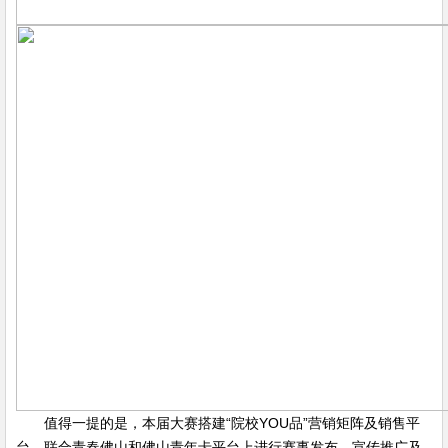
值得一提的是，本届大赛搭建“院校YOU品”营销矩阵及销售平
台，联合青春佛山和佛山青年卡平台上进行赛事发布、宣传推广及