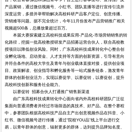
产品展销，通过微信视频号、小红书、团队直播等进行宣传引流并
深度运营，多措并举帮助解决高校科研产品客户定位、创意传播、
营销难等问题。据不完全统计，今年11月份发布产品营销推广相关
视频超500条，总播放量超过百万。
本届大赛探索建立高校科技成果应用-产品化-市场营销销售的转
化路径，挖掘一批高校教授研发产品招募运营合伙人，联合高校教
授项目以降低创业风险。同时，广东高校科技成果转化中心整合创
业孵化场地、启动资金、人才支持等方面的创新资源，引导有意向
并符合条件的高校大学生及青年与创业载体直接对接，提供创业项
目、政策解读、创业指导和孵化服务等一站式服务链条，激发青年
群体的创新创业活力，实现以赛促学、以赛促转，以赛促创，提升
高校科技创新和服务社会能力。
以赛促转 招募合伙人打通推广销售新渠道
由广东高校科技成果转化中心面向省内外高校科研团队广泛征
集面向普通消费者并经过市场筛选的真技术、好产品。在整个赛程
中，参赛团队根据高校科技产品自主产出创意视频作品在抖音、小
红书、微信视频号进行传播，通过“院校YOU品”线上平台进行交
易，以青年群体的创意，辐射更多的群体，达到提升品牌知名度、