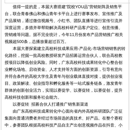
值得一提的是，本届大赛搭建“院校YOU品”营销矩阵及销售平
台，联合青春佛山和佛山青年卡平台上进行赛事发布、宣传推广及
产品展销，通过微信视频号、小红书、团队直播等进行宣传引流并
深度运营，多措并举帮助解决高校科研产品客户定位、创意传播、
营销难等问题。据不完全统计，今年11月份发布产品营销推广相关
视频超500条，总播放量超过百万。
本届大赛探索建立高校科技成果应用-产品化-市场营销销售的转
化路径，挖掘一批高校教授研发产品招募运营合伙人，联合高校教
授项目以降低创业风险。同时，广东高校科技成果转化中心整合创
业孵化场地、启动资金、人才支持等方面的创新资源，引导有意向
并符合条件的高校大学生及青年与创业载体直接对接，提供创业项
目、政策解读、创业指导和孵化服务等一站式服务链条，激发青年
群体的创新创业活力，实现以赛促学、以赛促转，以赛促创，提升
高校科技创新和服务社会能力。
以赛促转 招募合伙人打通推广销售新渠道
由广东高校科技成果转化中心面向省内外高校科研团队广泛征
集面向普通消费者并经过市场筛选的真技术、好产品。在整个赛程
中，参赛团队根据高校科技产品自主产出创意视频作品在抖音、小