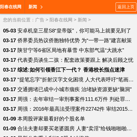
阳春在线网
新闻
返回上页
您的当前位置：
广告
>
阳春在线网
>
新闻
>
05-03
安卓机皇三星S8“皇帝版”，你可能马上就要见到了
03-17
侨界委员热议侨胞独特优势 为“一带一路”建言献策
03-17
陕甘宁等6省区局地有暴雪 中东部气温“大跳水”
03-17
代表委员谈生二孩：配套政策要跟上 解决后顾之忧
03-17
综述:如何引领香江下一代？ 香港校长指点迷津
03-17
“提笔忘字”折射汉字文化困境 人大代表呼吁“笔画先行”
03-17
交通拥堵已成中小城市痼疾 治堵缺资源更缺“脑洞”
03-17
周强：去年审结一审刑事案件111.6万件 判处罪犯122万人
03-17
周强：2016年最高法受理案件22742件 审结20151件
01-09
本周股评家最看好的个股名单
01-09
合法夫妻却要买老婆圆房 人妻“卖淫”给钱啪啪啪享受高潮